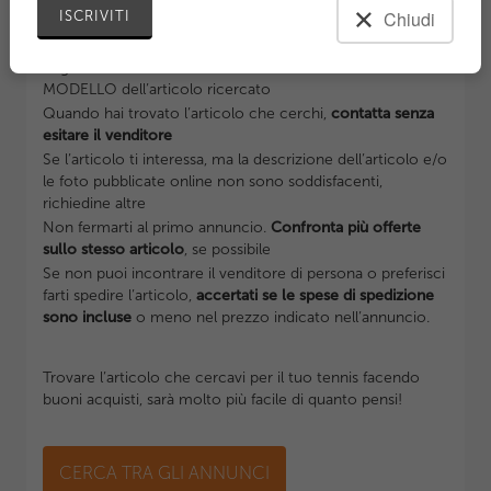
Chiudi
Se vuoi risparmiare sulle spese di spedizione cerca
venditori della tua zona
Segnala con attenzione nel filtro di ricerca MARCA e
MODELLO dell’articolo ricercato
Quando hai trovato l’articolo che cerchi,
contatta senza
esitare il venditore
Se l’articolo ti interessa, ma la descrizione dell’articolo e/o
le foto pubblicate online non sono soddisfacenti,
richiedine altre
Non fermarti al primo annuncio.
Confronta più offerte
sullo stesso articolo
, se possibile
Se non puoi incontrare il venditore di persona o preferisci
farti spedire l’articolo,
accertati se le spese di spedizione
sono incluse
o meno nel prezzo indicato nell’annuncio.
Trovare l’articolo che cercavi per il tuo tennis facendo
buoni acquisti, sarà molto più facile di quanto pensi!
CERCA TRA GLI ANNUNCI