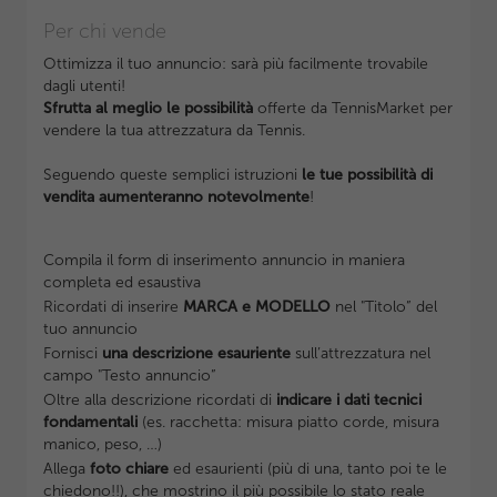
Per chi
vende
Ottimizza il tuo annuncio: sarà più facilmente trovabile
dagli utenti!
Sfrutta al meglio le possibilità
offerte da TennisMarket per
vendere la tua attrezzatura da Tennis.
Seguendo queste semplici istruzioni
le tue possibilità di
vendita aumenteranno notevolmente
!
Compila il form di inserimento annuncio in maniera
completa ed esaustiva
Ricordati di inserire
MARCA e MODELLO
nel "Titolo” del
tuo annuncio
Fornisci
una descrizione esauriente
sull’attrezzatura nel
campo "Testo annuncio”
Oltre alla descrizione ricordati di
indicare i dati tecnici
fondamentali
(es. racchetta: misura piatto corde, misura
manico, peso, …)
Allega
foto chiare
ed esaurienti (più di una, tanto poi te le
chiedono!!), che mostrino il più possibile lo stato reale