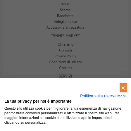
Borse
Scarpe
Racchette
Abbigliamento
Accessori e attrezzature
TENNIS MARKET
Chi siamo
Contatti
Privacy Policy
Condizioni di utilizzo
Cookies
SERVIZI
Newsletter
Le guide di TennisMarket
Politica sulla riservatezza
Advertising
La tua privacy per noi è importante
Tutorial
Questo sito utilizza cookie per migliorare la tua esperienza di navigazione,
per mostrare contenuti personalizzati e ottimizzare il nostro sito web. Per
maggiori informazioni sui cookie che utilizziamo apri le impostazioni
cliccando su personalizza.
Copyright 2013-2021 Tennismarket.it | TennisMarket è un progetto di