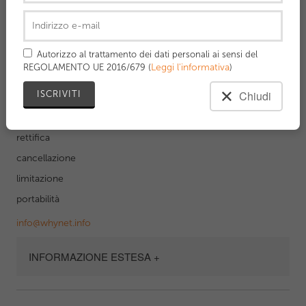
INFORMAZIONE ESTESA +
Autorizzo al trattamento dei dati personali ai sensi del
Leggi l'informativa
REGOLAMENTO UE 2016/679 (
)
DIRITTI DELL’INTERESSATO
Chiudi
Diritti (artt. 15 – 22 GDPR):
accesso
rettifica
cancellazione
limitazione
portabilità
info@whynet.info
INFORMAZIONE ESTESA +