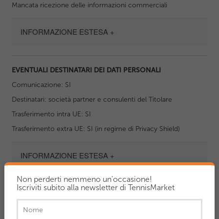
Mancata ricezione delle informazioni commerciali
INFORMAZIONE ESTESA +
EVENTUALI DESTINATARI DEI DATI PERSONALI
Comunicazione: SI
Destinatari: società partner e consulenti del Titolare
Trasferimento intra UE: SI
Trasferimento extra UE: SI (in regime di Privacy Shield)
INFORMAZIONE ESTESA +
Non perderti nemmeno un'occasione!
Iscriviti subito alla newsletter di TennisMarket
PERIODO DI CONSERVAZIONE
Fino a revoca