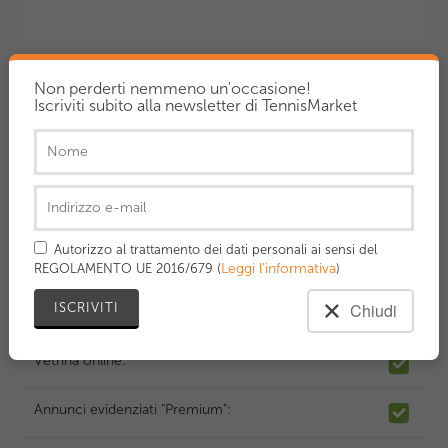
Non perderti nemmeno un'occasione!
Hai già un account?
Accedi ora!
Iscriviti subito alla newsletter di TennisMarket
Con il tuo abbonamento PREMIUM avrai:
10 in contemporanea
N. annunci disponibili:
Autorizzo al trattamento dei dati personali ai sensi del
GRATIS 5 al mese
Leggi l'informativa
Servizio "Porta in cima":
REGOLAMENTO UE 2016/679 (
)
Chiudi
Profilo venditore "Premium":
Vetrina online:
Annunci evidenziati "Premium":