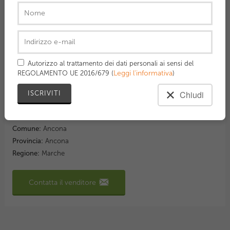
una racchetta usata *100€ entrambe Per altre foto o
informazioni, scrivimi in privato.
Dettagli
Prezzo:
70,00 €
Autorizzo al trattamento dei dati personali ai sensi del
Categoria:
Racchette
Leggi l'informativa
REGOLAMENTO UE 2016/679 (
)
Marca:
Wilson
Modello:
Burn FST 99
Chiudi
Misura piatto corde:
18x19
Misura manico:
L3
Comune:
Ancona
Provincia:
Ancona
Regione:
Marche
Contatta il venditore