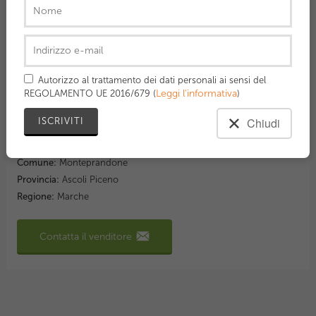
originale.
Dettagli
Prezzo:
70,00 €
Categoria:
Racchette
Autorizzo al trattamento dei dati personali ai sensi del
Leggi l'informativa
REGOLAMENTO UE 2016/679 (
)
Marca:
Yonex
Modello:
E zone
Chiudi
Misura piatto corde:
16/18
Misura manico:
3
Comune:
Monteprandone
Provincia:
Ascoli Piceno
Regione:
Marche
Contatta il venditore