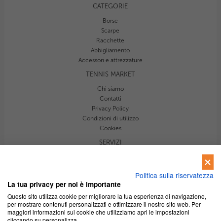
CATEGORIE
Borse
Scarpe
Racchette
Abbigliamento
Accessori e attrezzature
TENNIS MARKET
Chi siamo
Contatti
Privacy Policy
Autorizzo trattamento dei dati personali ai sensi del D. L. 30 giugno
2003 n. 196*
Condizioni di utilizzo
Cookies
Voglio iscrivermi alla newsletter di Tennismarket.it per ricevere
informazioni, news ed aggiornamenti
SERVIZI
Newsletter
INVIA
Le guide di TennisMarket
Politica sulla riservatezza
Advertising
La tua privacy per noi è importante
Tutorial
Questo sito utilizza cookie per migliorare la tua esperienza di navigazione,
per mostrare contenuti personalizzati e ottimizzare il nostro sito web. Per
maggiori informazioni sui cookie che utilizziamo apri le impostazioni
cliccando su personalizza.