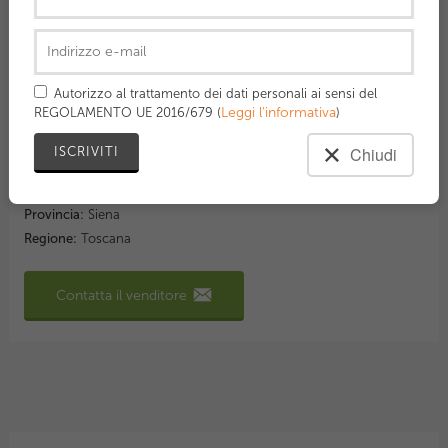
Dettagli
Prezzo:
90,00 €
Categoria:
Racchette
Autorizzo al trattamento dei dati personali ai sensi del
Marca:
Head
Leggi l'informativa
REGOLAMENTO UE 2016/679 (
)
Modello:
Speed mp
Misura piatto corde:
100
Chiudi
Misura manico:
L2
Comune:
Torrita di Siena
Provincia:
Siena
Regione:
Toscana
Contatta il venditore